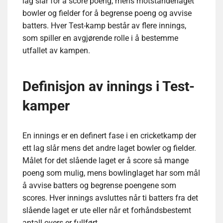
lag slår for å score poeng, mens motstanderlaget
bowler og fielder for å begrense poeng og avvise
batters. Hver Test-kamp består av flere innings,
som spiller en avgjørende rolle i å bestemme
utfallet av kampen.
Definisjon av innings i Test-
kamper
En innings er en definert fase i en cricketkamp der
ett lag slår mens det andre laget bowler og fielder.
Målet for det slående laget er å score så mange
poeng som mulig, mens bowlinglaget har som mål
å avvise batters og begrense poengene som
scores. Hver innings avsluttes når ti batters fra det
slående laget er ute eller når et forhåndsbestemt
antall overs er fullført.