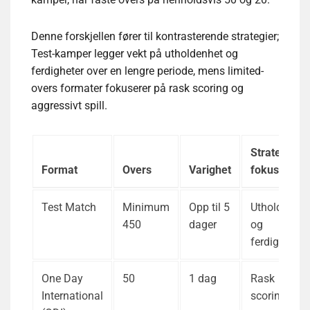
Denne forskjellen fører til kontrasterende strategier;
Test-kamper legger vekt på utholdenhet og
ferdigheter over en lengre periode, mens limited-
overs formater fokuserer på rask scoring og
aggressivt spill.
Strategisk
Format
Overs
Varighet
fokus
Test Match
Minimum
Opp til 5
Utholdenhet
450
dager
og
ferdigheter
One Day
50
1 dag
Rask
International
scoring