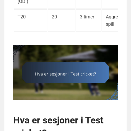
(ODI)
T20
20
3 timer
Aggressivt
spill
Hva er sesjoner i Test