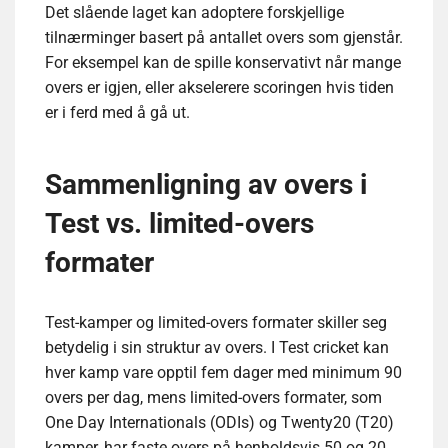
Det slående laget kan adoptere forskjellige
tilnærminger basert på antallet overs som gjenstår.
For eksempel kan de spille konservativt når mange
overs er igjen, eller akselerere scoringen hvis tiden
er i ferd med å gå ut.
Sammenligning av overs i
Test vs. limited-overs
formater
Test-kamper og limited-overs formater skiller seg
betydelig i sin struktur av overs. I Test cricket kan
hver kamp vare opptil fem dager med minimum 90
overs per dag, mens limited-overs formater, som
One Day Internationals (ODIs) og Twenty20 (T20)
kamper, har faste overs på henholdsvis 50 og 20.