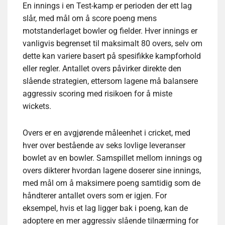
En innings i en Test-kamp er perioden der ett lag
slår, med mål om å score poeng mens
motstanderlaget bowler og fielder. Hver innings er
vanligvis begrenset til maksimalt 80 overs, selv om
dette kan variere basert på spesifikke kampforhold
eller regler. Antallet overs påvirker direkte den
slående strategien, ettersom lagene må balansere
aggressiv scoring med risikoen for å miste
wickets.
Overs er en avgjørende måleenhet i cricket, med
hver over bestående av seks lovlige leveranser
bowlet av en bowler. Samspillet mellom innings og
overs dikterer hvordan lagene doserer sine innings,
med mål om å maksimere poeng samtidig som de
håndterer antallet overs som er igjen. For
eksempel, hvis et lag ligger bak i poeng, kan de
adoptere en mer aggressiv slående tilnærming for