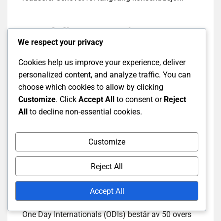
Oppdeling av sesjoner
We respect your privacy
Cookies help us improve your experience, deliver
De tre sesjonene i en Test-kamp består vanligvis
personalized content, and analyze traffic. You can
av en morgen sesjon, en ettermiddag sesjon, og en
choose which cookies to allow by clicking
kveld sesjon. Hver sesjon varer rundt to timer, med
Customize
. Click
Accept All
to consent or
Reject
pauser imellom for lunsj og te. Denne strukturen
All
to decline non-essential cookies.
oppmuntrer lagene til å håndtere ressursene sine
effektivt, ettersom spillerne må opprettholde sin
fysiske og mentale utholdenhet over den lange
Customize
varigheten av kampen.
Reject All
Sammenligning med ODIs
Accept All
One Day Internationals (ODIs) består av 50 overs