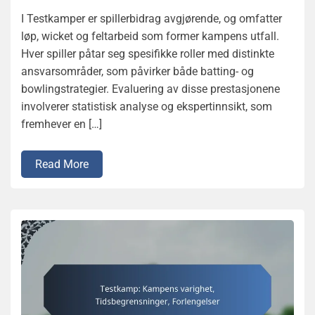
I Testkamper er spillerbidrag avgjørende, og omfatter
løp, wicket og feltarbeid som former kampens utfall.
Hver spiller påtar seg spesifikke roller med distinkte
ansvarsområder, som påvirker både batting- og
bowlingstrategier. Evaluering av disse prestasjonene
involverer statistisk analyse og ekspertinnsikt, som
fremhever en […]
Read More