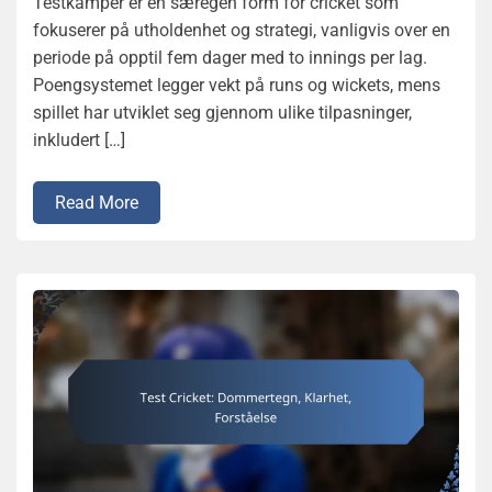
Testkamper er en særegen form for cricket som
fokuserer på utholdenhet og strategi, vanligvis over en
periode på opptil fem dager med to innings per lag.
Poengsystemet legger vekt på runs og wickets, mens
spillet har utviklet seg gjennom ulike tilpasninger,
inkludert […]
Read More