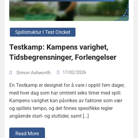
Spillstruktur I Test Cricket
Testkamp: Kampens varighet,
Tidsbegrensninger, Forlengelser
17/02/2026
Simon Ashworth
En Testkamp er designet for å vare i opptil fem dager,
med hver dag som har omtrent seks timer med spill.
Kampens varighet kan påvirkes av faktorer som vær
og spillets tempo, og det finnes spesifikke regler
angående start- og sluttider, samt […]
Read More