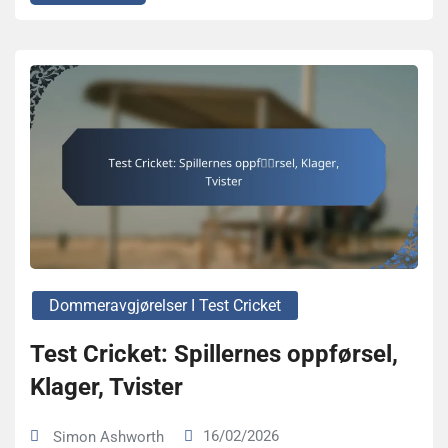
Dommeravgjørelser I Test Cricket
Test Cricket: Spillernes oppførsel,
Klager, Tvister
16/02/2026
Simon Ashworth