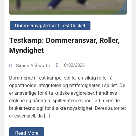
Dommeravgjørelser I Test Cricket
Testkamp: Dommeransvar, Roller,
Myndighet
10/02/2026
Simon Ashworth
Dommerne i Test-kamper spiller en viktig rolle i å
opprettholde integriteten og rettferdigheten i spillet. De
er ansvarlige for å ta kritiske avgjørelser, håndheve
reglene og håndtere spillerinteraksjoner, alt mens de
bruker teknologi for å sikre nøyaktighet. Deres autoritet
er essensiell, da […]
Read More