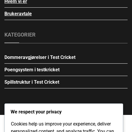
Hvem vi er
Brukeravtale
KATEGORIER
Dommeravgjørelser i Test Cricket
Poengsystem i testkricket
Spillstruktur i Test Cricket
We respect your privacy
Cookies help us improve your experience, deliver
personalized content, and analyze traffic. You can