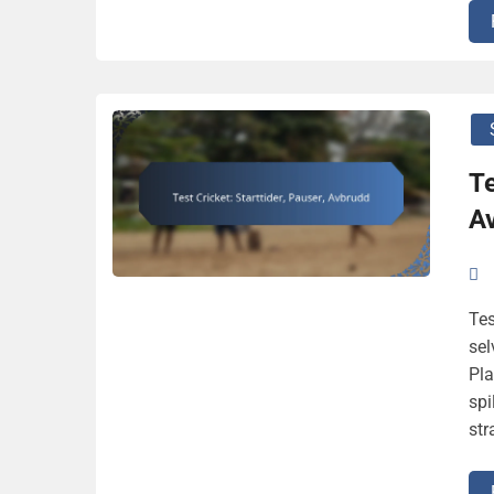
Te
A
Tes
sel
Pla
spi
str