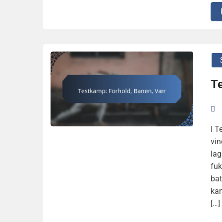
T
I T
vin
lag
fuk
bat
kam
[…]