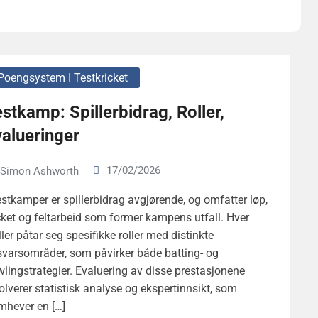
Poengsystem I Testkricket
stkamp: Spillerbidrag, Roller,
alueringer
17/02/2026
Simon Ashworth
estkamper er spillerbidrag avgjørende, og omfatter løp,
ket og feltarbeid som former kampens utfall. Hver
ller påtar seg spesifikke roller med distinkte
varsområder, som påvirker både batting- og
lingstrategier. Evaluering av disse prestasjonene
olverer statistisk analyse og ekspertinnsikt, som
mhever en […]