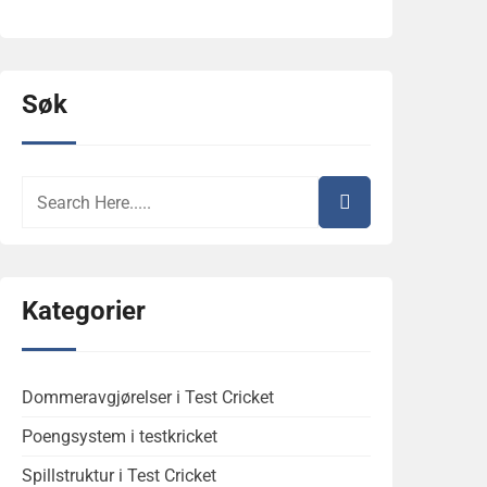
Søk
Kategorier
Dommeravgjørelser i Test Cricket
Poengsystem i testkricket
Spillstruktur i Test Cricket