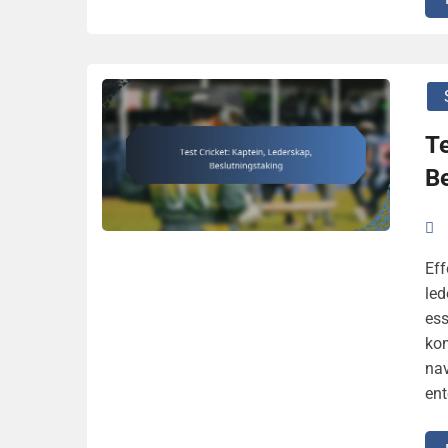
Te
Be
Eff
led
ess
kom
nav
ent