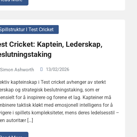
Spillstruktur I Test Cricket
st Cricket: Kaptein, Lederskap,
slutningstaking
13/02/2026
Simon Ashworth
ektiv kapteinskap i Test cricket avhenger av sterkt
erskap og strategisk beslutningstaking, som er
ensielt for å inspirere og forene et lag. Kapteiner må
binere taktisk kløkt med emosjonell intelligens for å
igere i spillets kompleksiteter, mens deres ledelsesstil –
en autoritær […]