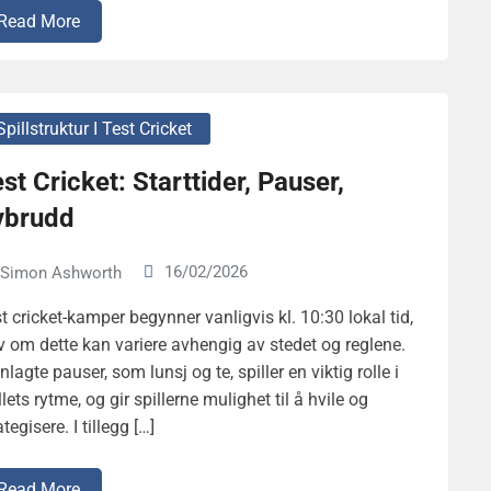
Read More
Spillstruktur I Test Cricket
st Cricket: Starttider, Pauser,
vbrudd
16/02/2026
Simon Ashworth
t cricket-kamper begynner vanligvis kl. 10:30 lokal tid,
v om dette kan variere avhengig av stedet og reglene.
nlagte pauser, som lunsj og te, spiller en viktig rolle i
llets rytme, og gir spillerne mulighet til å hvile og
ategisere. I tillegg […]
Read More