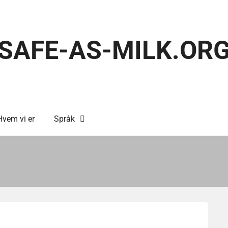
SAFE-AS-MILK.OR
Hvem vi er
Språk