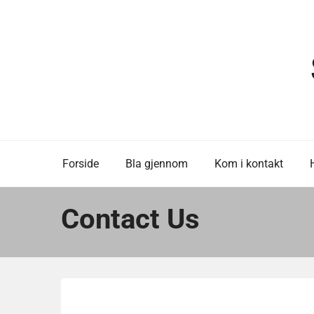
Skip
to
content
Forside
Bla gjennom
Kom i kontakt
Contact Us